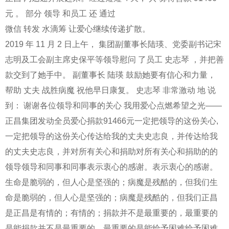
元 。 部分 领导 和员工 还 通过
微信 转发 水滴筹 让爱心继续传递扩散。
2019 年 11 月 2 日上午， 集团副董事长陆瑛、党委副书记宋
志明及工会副主席史保平等领导慰问 了员工 史志琴 ，并把善
款交到了她手中。 副董事长 陆瑛 鼓励她要有信心和力量，
帮助 丈夫 战胜病魔 祝他早日康复。 史志琴 非常激动 地 说
到： 谢谢各位领导和同事的关心 我用爱心点燃希望之光——
正昌集团发动全员爱心捐款91466元一定把领导的这份关心,
一定把领导的这份关心传达给我的丈夫史志良，并传达给我
的丈夫史志良，并对所有关心和捐助对所有关心和捐助的的
领导领导和同事和同事表示衷心的感谢。表示衷心的感谢。
生命是脆弱的，但人心是坚强的；病魔是残酷的，但我们生
命是脆弱的，但人心是坚强的；病魔是残酷的，但我们正昌
是正昌是有情的；有情的；捐款并不是最重要的，最重要的
是能捐款并不是最重要的，最重要的是能给予困难给予困难