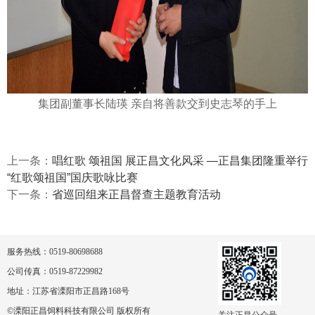
集团副董事长陆瑛 亲自将善款交到史志琴的手上
上一条：
唱红歌 颂祖国 展正昌文化风采 —正昌集团隆重举行
“红歌颂祖国”国庆歌咏比赛
下一条：
省巡回组来正昌督查主题教育活动
服务热线：0519-80698688
公司传真：0519-87229982
地址：江苏省溧阳市正昌路168号
©溧阳正昌饲料科技有限公司 版权所有
关注正昌公众号